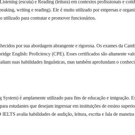
 Listening (escuta) e Reading (leitura) em contextos profissionais e cot
 speaking, writing e reading). Ele é muito utilizado por empresas e orga
o utilizado para contratar e promover funcionários.
hecidos por sua abordagem abrangente e rigorosa. Os exames da Camb
ge English: Proficiency (CPE). Esses certificados são altamente valo
liam suas habilidades linguísticas, mas também aprofundam o conheci
ng System) é amplamente utilizado para fins de educação e imigração. 
ara estudantes que desejam ingressar em instituições de ensino superio
 IELTS avalia habilidades de audição, leitura, escrita e fala de maneir