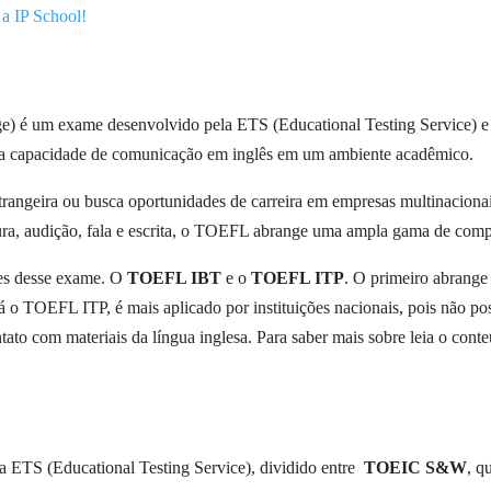
m a IP School!
ge) é um exame desenvolvido pela ETS (Educational Testing Service) e
a a capacidade de comunicação em inglês em um ambiente acadêmico.
rangeira ou busca oportunidades de carreira em empresas multinaciona
ura, audição, fala e escrita, o TOEFL abrange uma ampla gama de compe
des desse exame. O
TOEFL IBT
e o
TOEFL ITP
. O primeiro abrange
 Já o TOEFL ITP, é mais aplicado por instituições nacionais, pois não po
tato com materiais da língua inglesa. Para saber mais sobre leia o cont
ETS (Educational Testing Service), dividido entre
TOEIC S&W
, q