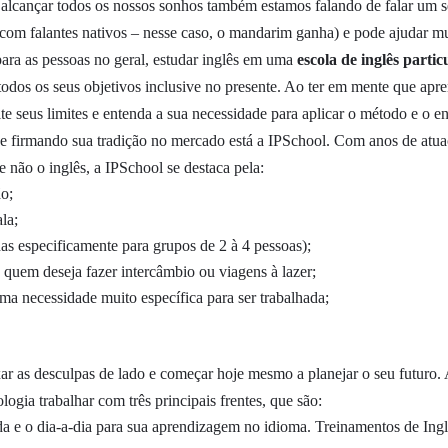
alcançar todos os nossos sonhos também estamos falando de falar um s
om falantes nativos – nesse caso, o mandarim ganha) e pode ajudar muito
 para as pessoas no geral, estudar inglês em uma
escola de inglês partic
 todos os seus objetivos inclusive no presente. Ao ter em mente que ap
te seus limites e entenda a sua necessidade para aplicar o método e o e
e firmando sua tradição no mercado está a IPSchool. Com anos de atuaç
 não o inglês, a IPSchool se destaca pela:
ão;
la;
as especificamente para grupos de 2 à 4 pessoas);
quem deseja fazer intercâmbio ou viagens à lazer;
ma necessidade muito específica para ser trabalhada;
ar as desculpas de lado e começar hoje mesmo a planejar o seu futuro. 
gia trabalhar com três principais frentes, que são:
da e o dia-a-dia para sua aprendizagem no idioma. Treinamentos de Ingl