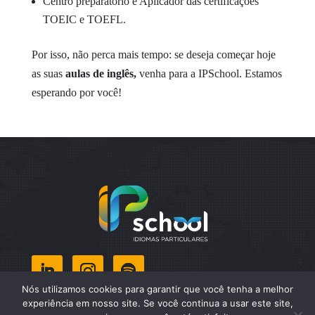
Centro preparatório e Aplicador das certificações
TOEIC e TOEFL.
Por isso, não perca mais tempo: se deseja começar hoje
as suas
aulas de inglês,
venha para a IPSchool. Estamos
esperando por você!
Nós utilizamos cookies para garantir que você tenha a melhor
Copyright ©2026 – IP School. Todos os direitos
experiência em nosso site. Se você continua a usar este site,
reservados. | Feito por
STARFEZ