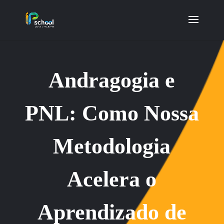
Andragogia e
PNL: Como Nossa
Metodologia
Acelera o
Aprendizado de