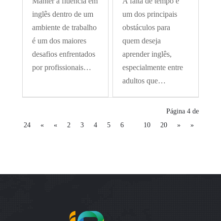
Manter a fluência em
A falta de tempo é
inglês dentro de um
um dos principais
ambiente de trabalho
obstáculos para
é um dos maiores
quem deseja
desafios enfrentados
aprender inglês,
por profissionais…
especialmente entre
adultos que…
Página 4 de
24
«
«
2
3
4
5
6
10
20
»
»