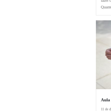
fazer 
Quant
Aula 
11 de 