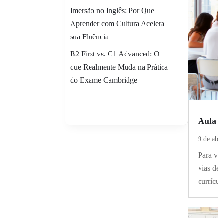
Imersão no Inglês: Por Que
Aprender com Cultura Acelera
sua Fluência
B2 First vs. C1 Advanced: O
que Realmente Muda na Prática
do Exame Cambridge
Aula 
9 de ab
Para v
vias d
curríc