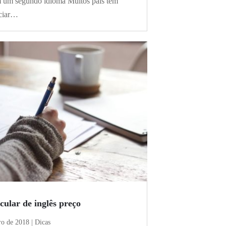
m um segundo idioma Muitos pais têm
iciar…
cular de inglês preço
ro de 2018
|
Dicas