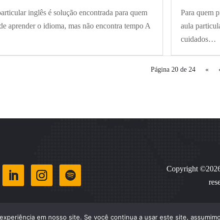
articular inglês é solução encontrada para quem
Para quem pr
de aprender o idioma, mas não encontra tempo A
aula particul
…
cuidados…
Página 20 de 24
«
Copyright ©2026 
res
experiência em nosso site. Se você continua a usar este site, assumimo