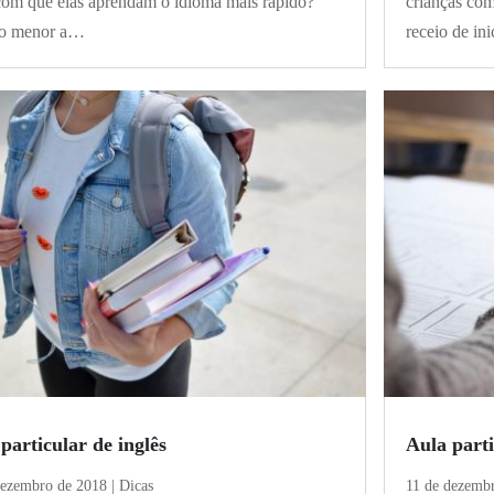
com que elas aprendam o idioma mais rápido?
crianças co
o menor a…
receio de in
particular de inglês
Aula parti
dezembro de 2018
|
Dicas
11 de dezemb