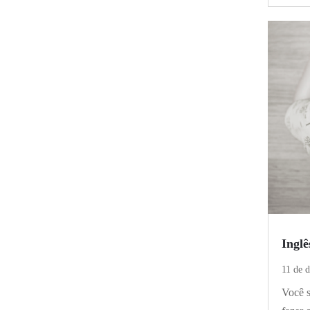
Inglê
11 de 
Você s