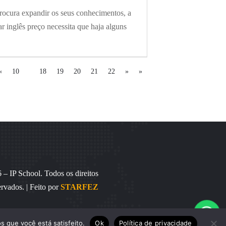
ocura expandir os seus conhecimentos, a
ar inglês preço necessita que haja alguns
«
10
18
19
20
21
22
»
»
– IP School. Todos os direitos
ervados. | Feito por
STARFEZ

s que você está satisfeito.
Ok
Política de privacidade