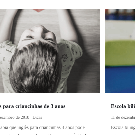
s para criancinhas de 3 anos
Escola bil
dezembro de 2018
|
Dicas
11 de dezemb
abia que inglês para criancinhas 3 anos pode
Escola bilin